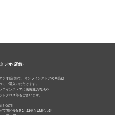
タジオ(店舗)
タジオ(店舗)で、オンラインストアの商品は
べてご購入いただけます。
ンラインストアに未掲載の布地や
ットクロス等もございます。
15-0075
岡市南区長丘5-24-22長丘EMビル2F