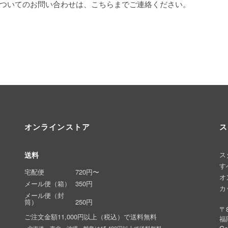
についてのお問い合わせは、こちらまでご連絡ください。
オンラインストア
ス
送料
ス
す
宅配便
720円〜
オ
メール便（箱）
350円
カ
メール便（封
筒）
250円
〒8
ご注文金額11,000円以上（税込）で送料無料
福