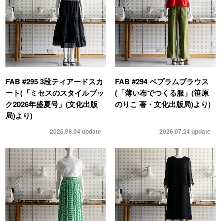
FAB #295 3段ティアードスカ
FAB #294 ペプラムブラウス
ート(「ミセスのスタイルブッ
(「薄い布でつくる服」(笹原
ク2026年盛夏号」(文化出版
のりこ 著・文化出版局)より)
局)より)
2026.08.04
update
2026.07.24
update