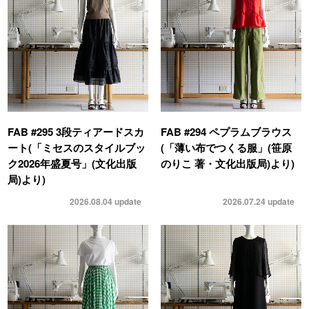
FAB #295 3段ティアードスカ
FAB #294 ペプラムブラウス
ート(「ミセスのスタイルブッ
(「薄い布でつくる服」(笹原
ク2026年盛夏号」(文化出版
のりこ 著・文化出版局)より)
局)より)
2026.08.04
update
2026.07.24
update