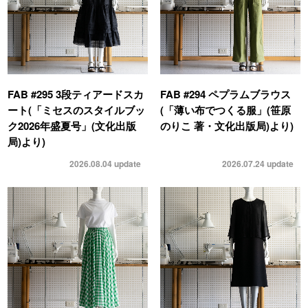
FAB #295 3段ティアードスカ
FAB #294 ペプラムブラウス
ート(「ミセスのスタイルブッ
(「薄い布でつくる服」(笹原
ク2026年盛夏号」(文化出版
のりこ 著・文化出版局)より)
局)より)
2026.08.04
update
2026.07.24
update