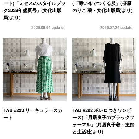
ート(「ミセスのスタイルブッ
(「薄い布でつくる服」(笹原
ク2026年盛夏号」(文化出版
のりこ 著・文化出版局)より)
局)より)
2026.08.04
update
2026.07.24
update
FAB #293 サーキュラースカ
FAB #292 ボレロつきワンピ
ート
ース(「月居良子のブラックフ
ォーマル」(月居良子著・主婦
と生活社)より)