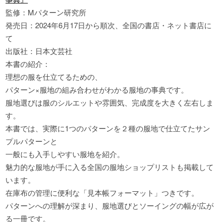
監修：Mパターン研究所
発売日：2024年6月17日から順次、全国の書店・ネット書店に
て
出版社：日本文芸社
本書の紹介：
理想の服を仕立てるための、
パターン×服地の組み合わせがわかる服地の事典です。
服地選びは服のシルエットや雰囲気、完成度を大きく左右しま
す。
本書では、実際に1つのパターンを２種の服地で仕立てたサン
プルパターンと
一般にも入手しやすい服地を紹介。
魅力的な服地が手に入る全国の服地ショップリストも掲載して
います。
在庫布の管理に便利な「見本帳フォーマット」つきです。
パターンへの理解が深まり、服地選びとソーイングの幅が広が
る一冊です。