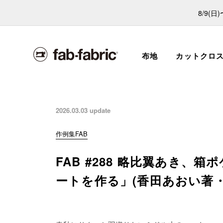
8/9(
布地
カットクロ
2026.03.03
update
作例集FAB
FAB #288 略比翼あき、
ートを作る」(香田あおい著・