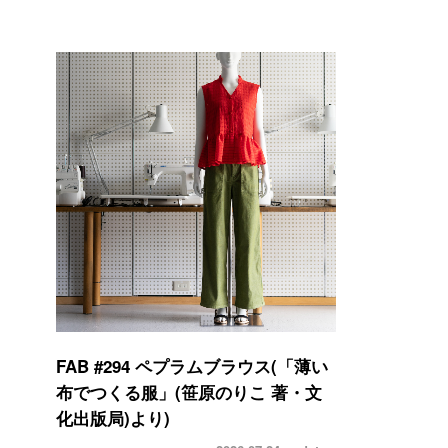
FAB #294 ペプラムブラウス(「薄い
布でつくる服」(笹原のりこ 著・文
化出版局)より)