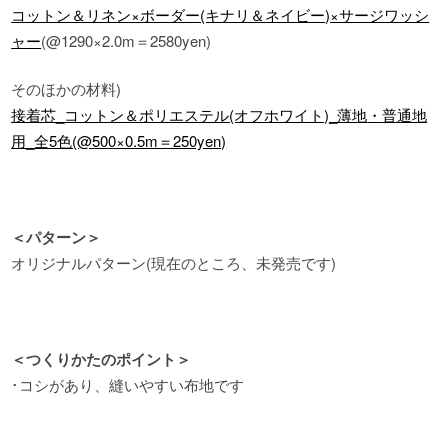
コットン＆リネン×ボーダー(キナリ＆ネイビー)×サージワッシ
ャー
(@1290×2.0m＝2580yen)
そのほかの材料)
接着芯_コットン＆ポリエステル(オフホワイト)_薄地
・
普通地
用_全5色(@500×0.5m＝250yen)
＜パターン＞
オリジナルパターン(現在のところ
、
未発売です)
＜つくりかたのポイント＞
･コシがあり、縫いやすい布地です