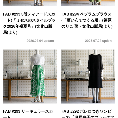
FAB #295 3段ティアードスカ
FAB #294 ペプラムブラウス
ート(「ミセスのスタイルブッ
(「薄い布でつくる服」(笹原
ク2026年盛夏号」(文化出版
のりこ 著・文化出版局)より)
局)より)
2026.08.04
update
2026.07.24
update
FAB #293 サーキュラースカ
FAB #292 ボレロつきワンピ
ート
ース(「月居良子のブラックフ