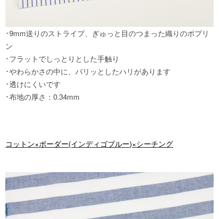
･9mm送りのストライプ
、
ぎゅっと目のつまった織りのポプリ
ン
･フラットでしっとりとした手触り
･やわらかさの中に
、
パリッとしたハリがあります
･透けにくいです
･布地の厚さ
：
0.34mm
コットン×ボーダー(インディゴブルー)×シーチング