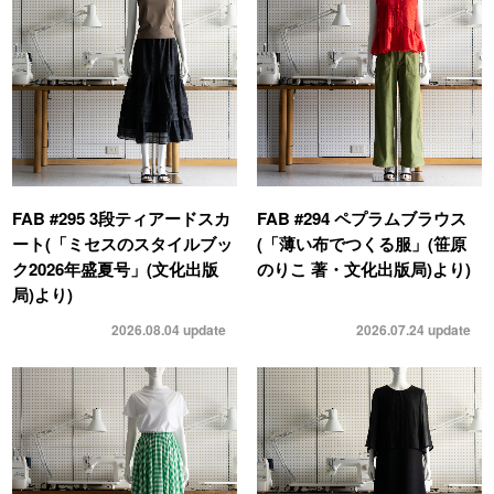
FAB #295 3段ティアードスカ
FAB #294 ペプラムブラウス
ート(「ミセスのスタイルブッ
(「薄い布でつくる服」(笹原
ク2026年盛夏号」(文化出版
のりこ 著・文化出版局)より)
局)より)
2026.08.04
update
2026.07.24
update