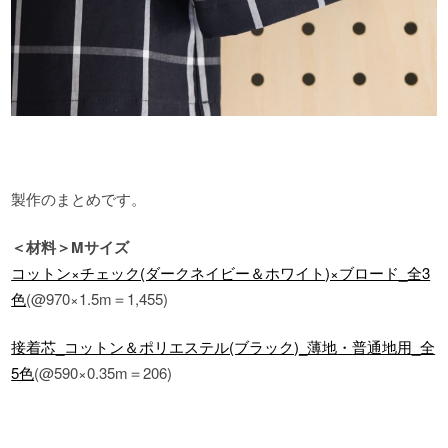
製作のまとめです。
＜材料＞Mサイズ
コットン×チェック(ダークネイビー＆ホワイト)×ブロード_全3
色
(@970×1.5m＝1,455)
接着芯_コットン＆ポリエステル(ブラック)_薄地
・
普通地用_全
5色
(@590×0.35m＝206)