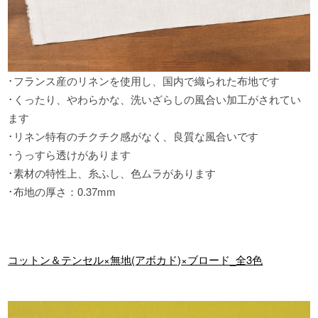
･フランス産のリネンを使用し
、
国内で織られた布地です
･くったり
、
やわらかな
、
洗いざらしの風合い加工がされてい
ます
･リネン特有のチクチク感がなく
、
良質な風合いです
･うっすら透けがあります
･素材の特性上
、
糸ふし
、
色ムラがあります
･布地の厚さ
：
0.37mm
コットン＆テンセル×無地(アボカド)×ブロード_全3色