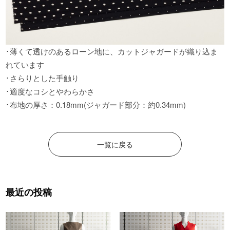
･薄くて透けのあるローン地に
、
カットジャガードが織り込ま
れています
･さらりとした手触り
･適度なコシとやわらかさ
･布地の厚さ
：
0.18mm(ジャガード部分
：
約0.34mm)
一覧に戻る
最近の投稿