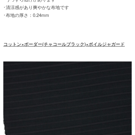
･清涼感があり爽やかな布地です
･布地の厚さ
：
0.24mm
コットン×ボーダー(チャコールブラック)×ボイルジャガード