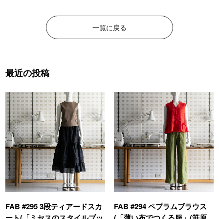
一覧に戻る
最近の投稿
FAB #295 3段ティアードスカ
FAB #294 ペプラムブラウス
ート(「ミセスのスタイルブッ
(「薄い布でつくる服」(笹原