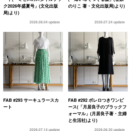
ク2026年盛夏号」(文化出版
のりこ 著・文化出版局)より)
局)より)
2026.08.04
update
2026.07.24
update
FAB #293 サーキュラースカ
FAB #292 ボレロつきワンピ
ート
ース(「月居良子のブラックフ
ォーマル」(月居良子著・主婦
と生活社)より)
2026.07.14
update
2026.06.30
update