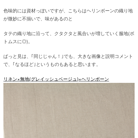
色味的には資材っぽいですが、こちらはヘリンボーンの織り地
が微妙に不揃いで、味があるのと
タテの織り地に沿って、クタクタと風合いが増していく服地(ボ
トムスに◎)。
ぱっと見は、｢同じじゃん！｣でも、大きな画像と説明コメント
で、｢なるほど｣というものもあると思います。
リネン×無地(グレイッシュベージュ)×ヘリンボーン