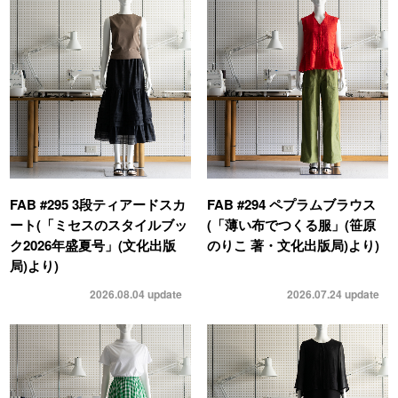
FAB #295 3段ティアードスカ
FAB #294 ペプラムブラウス
ート(「ミセスのスタイルブッ
(「薄い布でつくる服」(笹原
ク2026年盛夏号」(文化出版
のりこ 著・文化出版局)より)
局)より)
2026.08.04
update
2026.07.24
update