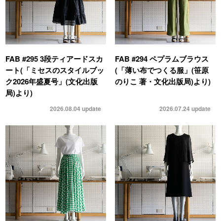
FAB #295 3段ティアードスカ
FAB #294 ペプラムブラウス
ート(「ミセスのスタイルブッ
(「薄い布でつくる服」(笹原
ク2026年盛夏号」(文化出版
のりこ 著・文化出版局)より)
局)より)
2026.08.04
update
2026.07.24
update