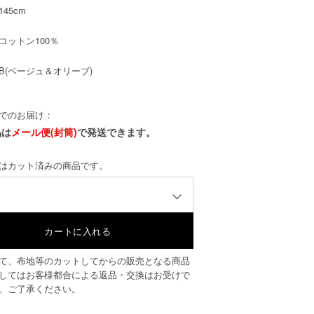
145cm
コットン100％
B(ベージュ＆オリーブ)
でのお届け：
品は
メール便(封筒)
で発送できます。
はカット済みの商品です。
て、布地等のカットしてからの販売となる商品
してはお客様都合による返品・交換はお受けで
。ご了承ください。