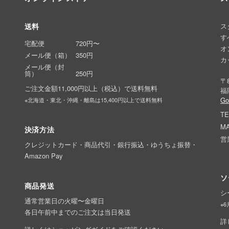
送料
ス
す
宅配便
720円〜
オ
メール便（箱）
350円
カ
メール便（封
筒）
250円
〒8
ご注文金額11,000円以上（税込）で送料無料
福
G
※北海道・東北・沖縄・離島は15,400円以上で送料無料
TE
MA
決済方法
営
クレジットカード・商品代引・銀行振込・ゆうちょ振替・
Amazon Pay
ソ
商品発送
シ
通常営業日の火曜〜金曜日
※
各日午前中までのご注文は当日発送
詳