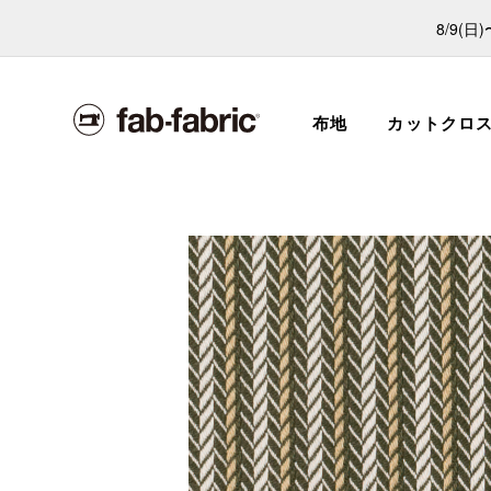
8/9(
布地
カットクロ