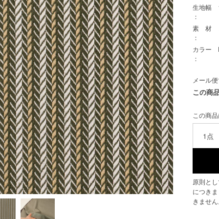
生地幅
：
素 材
：
カラー
：
メール便
この商
この商品
1点
原則とし
につきま
きません