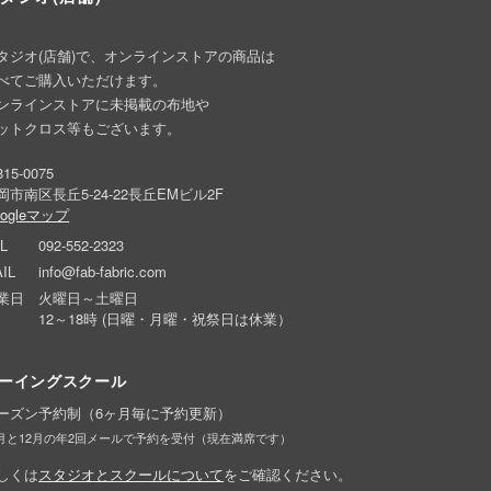
タジオ(店舗)で、オンラインストアの商品は
べてご購入いただけます。
ンラインストアに未掲載の布地や
ットクロス等もございます。
15-0075
岡市南区長丘5-24-22長丘EMビル2F
oogleマップ
L
092-552-2323
IL
info@fab-fabric.com
業日
火曜日～土曜日
12～18時 (日曜・月曜・祝祭日は休業）
ーイングスクール
ーズン予約制（6ヶ月毎に予約更新）
6月と12月の年2回メールで予約を受付（現在満席です）
しくは
スタジオとスクールについて
をご確認ください。