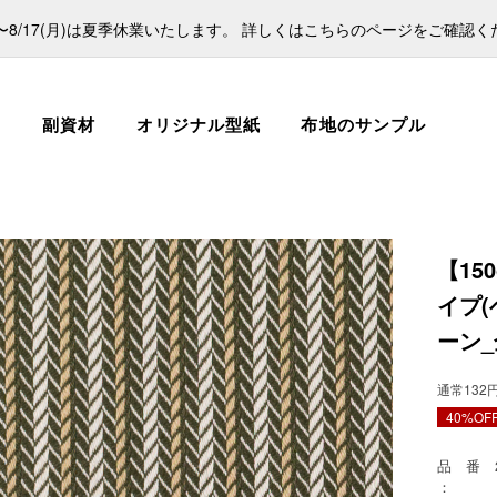
日)〜8/17(月)は夏季休業いたします。 詳しくはこちらのページをご確認
ス
副資材
オリジナル型紙
布地のサンプル
【15
イプ
ーン_
通常132円（
40%OF
品 番
：