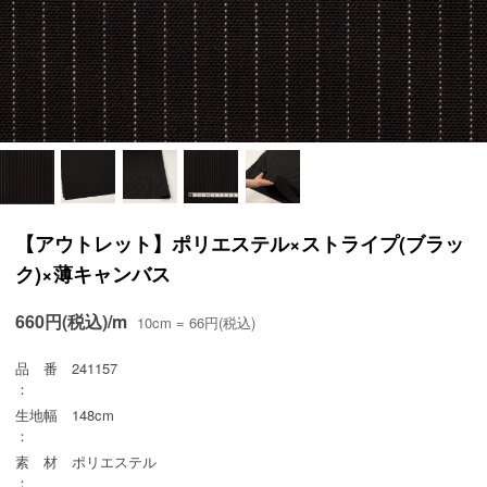
【アウトレット】ポリエステル×ストライプ(ブラッ
ク)×薄キャンバス
660円(税込)/m
10cm = 66円(税込)
品 番
241157
：
生地幅
148cm
：
素 材
ポリエステル
：