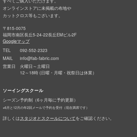
すべてご購入いただけます。
オンラインストアに未掲載の布地や
カットクロス等もございます。
〒815-0075
福岡市南区長丘5-24-22長丘EMビル2F
Googleマップ
TEL
092-552-2323
MAIL
info@fab-fabric.com
営業日
火曜日～土曜日
12～18時 (日曜・月曜・祝祭日は休業）
ソーイングスクール
シーズン予約制（6ヶ月毎に予約更新）
※6月と12月の年2回メールで予約を受付（現在満席です）
詳しくは
スタジオとスクールについて
をご確認ください。