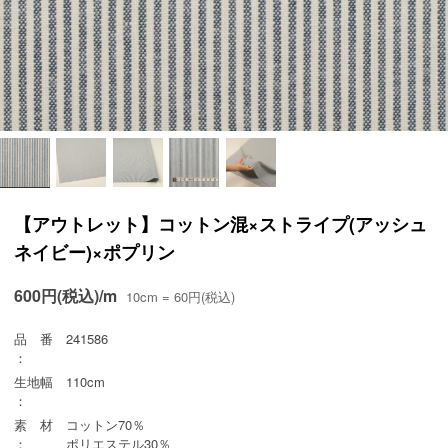
【アウトレット】コットン混×ストライプ(アッシュ
ネイビー)×ポプリン
600円(税込)/m
10cm = 60円(税込)
品 番
241586
：
生地幅
110cm
：
素 材
コットン70％
：
ポリエステル30％