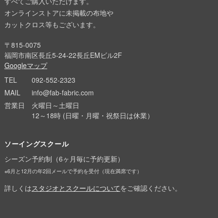
すべてご購入いただけます。
オンラインストアに未掲載の布地や
カットクロス等もございます。
〒815-0075
福岡市南区長丘5-24-22長丘EMビル2F
Googleマップ
TEL
092-552-2323
MAIL
info@fab-fabric.com
営業日
火曜日～土曜日
12～18時 (日曜・月曜・祝祭日は休業）
ソーイングスクール
シーズン予約制（6ヶ月毎に予約更新）
※6月と12月の年2回メールで予約を受付（現在満席です）
詳しくは
スタジオとスクールについて
をご確認ください。