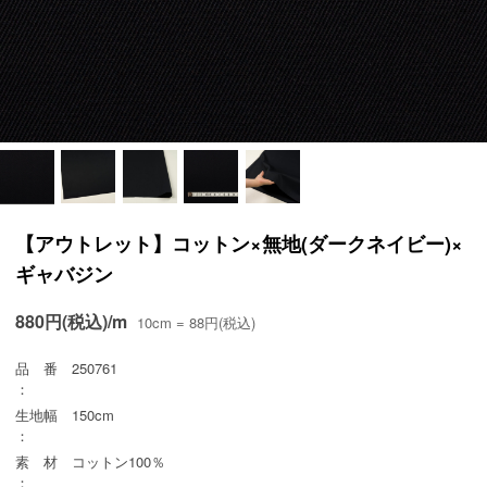
【アウトレット】コットン×無地(ダークネイビー)×
ギャバジン
880円(税込)/m
10cm = 88円(税込)
品 番
250761
：
生地幅
150cm
：
素 材
コットン100％
：