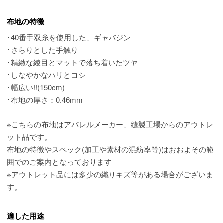
布地の特徴
･40番手双糸を使用した、ギャバジン
･さらりとした手触り
･精緻な綾目とマットで落ち着いたツヤ
･しなやかなハリとコシ
･幅広い!!(150cm)
･布地の厚さ：0.46mm
※こちらの布地はアパレルメーカー、縫製工場からのアウトレ
ット品です。
布地の特徴やスペック(加工や素材の混紡率等)はおおよその範
囲でのご案内となっております
※アウトレット品には多少の織りキズ等がある場合がございま
す。
適した用途