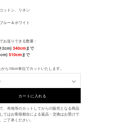
コットン、リネン
ブルー＆ホワイト
でお送りできる数量：
さ2cm)
340cm
まで
cm)
510cm
まで
以上から10cm単位でカットいたします。
m
て、布地等のカットしてからの販売となる商品
してはお客様都合による返品・交換はお受けで
。ご了承ください。