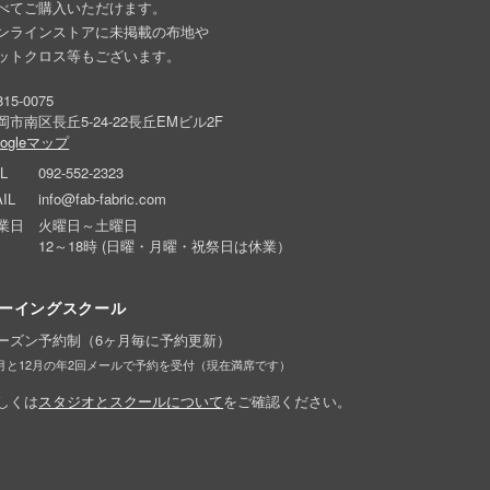
べてご購入いただけます。
ンラインストアに未掲載の布地や
ットクロス等もございます。
15-0075
岡市南区長丘5-24-22長丘EMビル2F
oogleマップ
L
092-552-2323
IL
info@fab-fabric.com
業日
火曜日～土曜日
12～18時 (日曜・月曜・祝祭日は休業）
ーイングスクール
ーズン予約制（6ヶ月毎に予約更新）
6月と12月の年2回メールで予約を受付（現在満席です）
しくは
スタジオとスクールについて
をご確認ください。