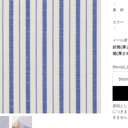
：
素 材
：
カラー
：
メール便
封筒(厚
箱(厚さ3
50cm
50c
原則とし
につきま
きません