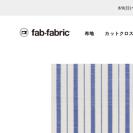
8/9(
布地
カットクロ