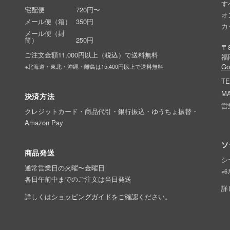
す
宅配便
720円〜
オ
メール便（箱）
350円
カ
メール便（封
筒）
250円
〒8
ご注文金額11,000円以上（税込）で送料無料
福
G
※北海道・東北・沖縄・離島は15,400円以上で送料無料
TE
MA
決済方法
営
クレジットカード・商品代引・銀行振込・ゆうちょ振替・
Amazon Pay
ソ
商品発送
シ
通常営業日の火曜〜金曜日
※
各日午前中までのご注文は当日発送
詳
詳しくは
ショッピングガイド
をご確認ください。