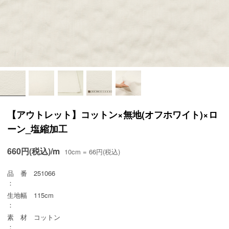
【アウトレット】コットン×無地(オフホワイト)×ロ
ーン_塩縮加工
660円(税込)/m
10cm = 66円(税込)
品 番
251066
：
生地幅
115cm
：
素 材
コットン
：