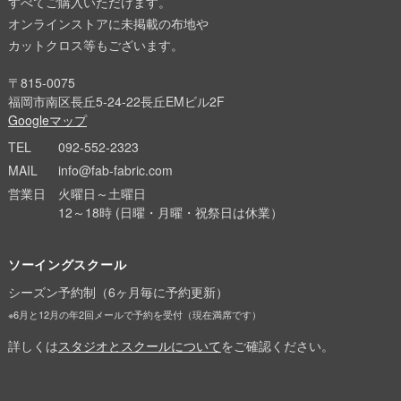
すべてご購入いただけます。
オンラインストアに未掲載の布地や
カットクロス等もございます。
〒815-0075
福岡市南区長丘5-24-22長丘EMビル2F
Googleマップ
TEL
092-552-2323
MAIL
info@fab-fabric.com
営業日
火曜日～土曜日
12～18時 (日曜・月曜・祝祭日は休業）
ソーイングスクール
シーズン予約制（6ヶ月毎に予約更新）
※6月と12月の年2回メールで予約を受付（現在満席です）
詳しくは
スタジオとスクールについて
をご確認ください。