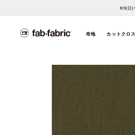
8/9(
布地
カットクロ