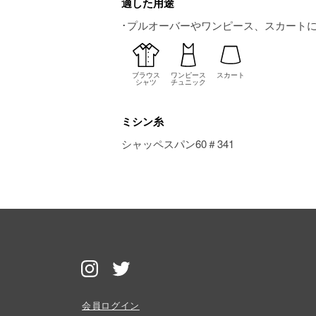
適した用途
･プルオーバーやワンピース、スカート
ブラウス
ワンピース
スカート
シャツ
チュニック
ミシン糸
シャッペスパン60＃341
会員ログイン