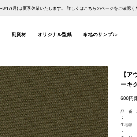
日)〜8/17(月)は夏季休業いたします。 詳しくはこちらのページをご確認
ス
副資材
オリジナル型紙
布地のサンプル
【ア
ーキ
600円(
品 番
：
生地幅
：