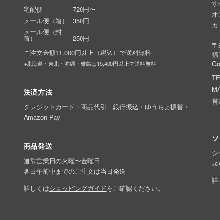
す
宅配便
720円〜
オ
メール便（箱）
350円
カ
メール便（封
筒）
250円
〒8
ご注文金額11,000円以上（税込）で送料無料
福
G
※北海道・東北・沖縄・離島は15,400円以上で送料無料
TE
MA
決済方法
営
クレジットカード・商品代引・銀行振込・ゆうちょ振替・
Amazon Pay
ソ
商品発送
シ
通常営業日の火曜〜金曜日
※
各日午前中までのご注文は当日発送
詳
詳しくは
ショッピングガイド
をご確認ください。