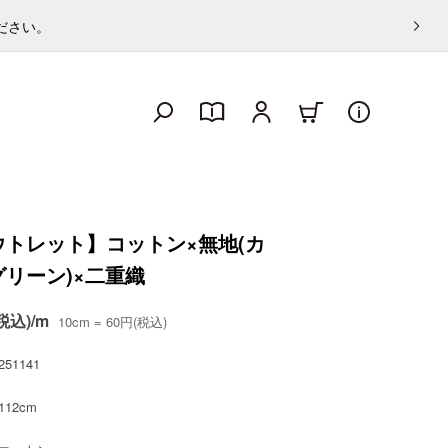
ください。
ウトレット】コットン×無地(カ
グリーン)×二重織
税込)/m
10cm = 60円(税込)
251141
112cm