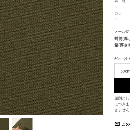
素 材
：
カラー
：
メール便
封筒(厚
箱(厚さ3
50cm
50c
原則とし
につきま
きません
この