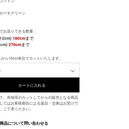
コットン
カーキグリーン
でお送りできる数量：
さ2cm)
180cm
まで
cm)
270cm
まで
以上から10cm単位でカットいたします。
m
て、布地等のカットしてからの販売となる商品
してはお客様都合による返品・交換はお受けで
。ご了承ください。
商品について問い合わせる