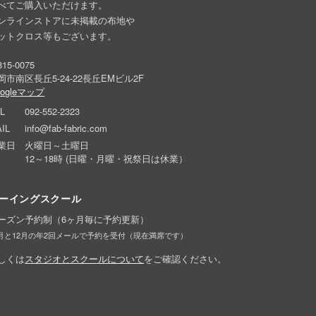
べてご購入いただけます。
ンラインストアに未掲載の布地や
ットクロス等もございます。
15-0075
岡市南区長丘5-24-22長丘EMビル2F
oogleマップ
L
092-552-2323
IL
info@fab-fabric.com
業日
火曜日～土曜日
12～18時 (日曜・月曜・祝祭日は休業）
ーイングスクール
ーズン予約制（6ヶ月毎に予約更新）
6月と12月の年2回メールで予約を受付（現在満席です）
しくは
スタジオとスクールについて
をご確認ください。