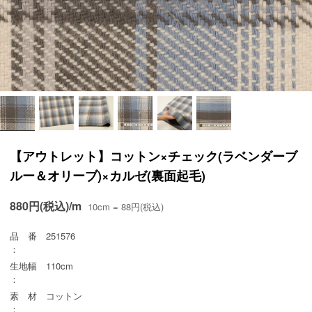
【アウトレット】コットン×チェック(ラベンダーブ
ルー＆オリーブ)×カルゼ(裏面起毛)
880円(税込)/m
10cm = 88円(税込)
品 番
251576
：
生地幅
110cm
：
素 材
コットン
：