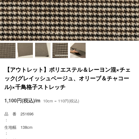
【アウトレット】ポリエステル＆レーヨン混×チェ
ック(グレイッシュベージュ、オリーブ＆チャコー
ル)×千鳥格子ストレッチ
1,100円(税込)/m
10cm = 110円(税込)
品 番
251696
：
生地幅
138cm
：