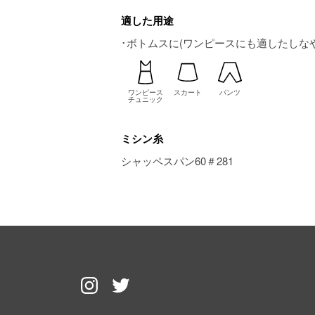
適した用途
･ボトムスに(ワンピースにも適したしな
ワンピース
スカート
パンツ
チュニック
ミシン糸
シャッペスパン60＃281