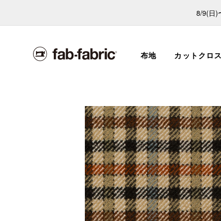
8/9(
布地
カットクロ