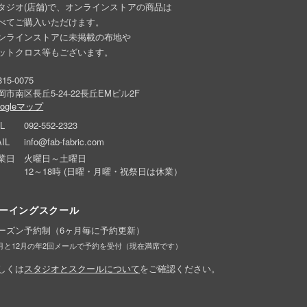
タジオ(店舗)で、オンラインストアの商品は
べてご購入いただけます。
ンラインストアに未掲載の布地や
ットクロス等もございます。
15-0075
岡市南区長丘5-24-22長丘EMビル2F
oogleマップ
L
092-552-2323
IL
info@fab-fabric.com
業日
火曜日～土曜日
12～18時 (日曜・月曜・祝祭日は休業）
ーイングスクール
ーズン予約制（6ヶ月毎に予約更新）
6月と12月の年2回メールで予約を受付（現在満席です）
しくは
スタジオとスクールについて
をご確認ください。