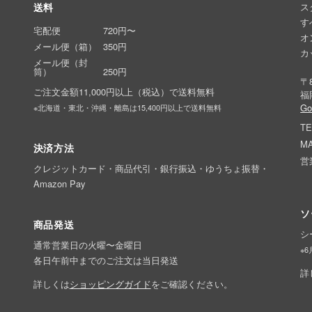
送料
ス
す
宅配便
720円〜
オ
メール便（箱）
350円
カ
メール便（封
筒）
250円
〒8
ご注文金額11,000円以上（税込）で送料無料
福
G
※北海道・東北・沖縄・離島は15,400円以上で送料無料
TE
MA
決済方法
営
クレジットカード・商品代引・銀行振込・ゆうちょ振替・
Amazon Pay
ソ
商品発送
シ
通常営業日の火曜〜金曜日
※
各日午前中までのご注文は当日発送
詳
詳しくは
ショッピングガイド
をご確認ください。