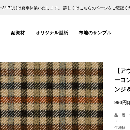
日)〜8/17(月)は夏季休業いたします。 詳しくはこちらのページをご確認
ス
副資材
オリジナル型紙
布地のサンプル
【ア
ーヨ
ンジ
990円(
品 番
：
生地幅