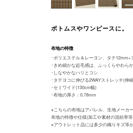
ボトムスやワンピースに。
布地の特徴
･ポリエステル＆レーヨン、タテ12mm
･きめ細かな起毛感は、ふっくらやわら
･しなやかなハリとコシ
･タテヨコに伸びる2WAYストレッチ(伸
･セミワイド(130cm幅)
･布地の厚さ：0.78mm
※こちらの布地はアパレル、生地メーカ
布地の特徴や仕様(加工や素材の混紡率等
※アウトレット品には多少の織りキズ等