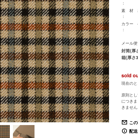
：
素 材
：
カラー
：
メール便
封筒(厚
箱(厚さ3
sold o
現在のと
原則とし
につきま
きません
この
配送