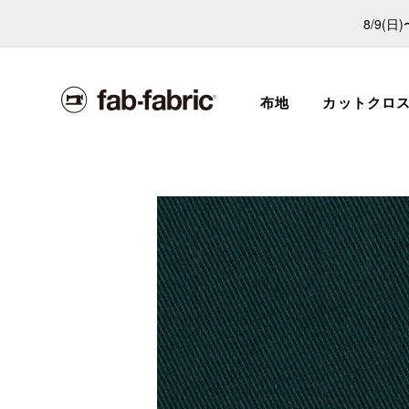
8/9(
布地
カットクロ