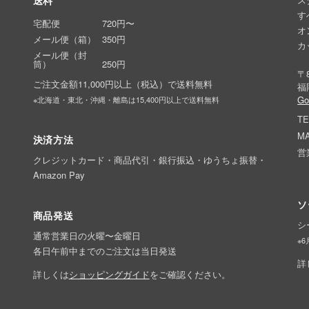
送料
す
宅配便
720円〜
オ
メール便（箱）
350円
カ
メール便（封
筒）
250円
〒8
ご注文金額11,000円以上（税込）で送料無料
福
G
※北海道・東北・沖縄・離島は15,400円以上で送料無料
TE
MA
決済方法
営
クレジットカード・商品代引・銀行振込・ゆうちょ振替・
Amazon Pay
ソ
商品発送
シ
通常営業日の火曜〜金曜日
※
各日午前中までのご注文は当日発送
詳
詳しくは
ショッピングガイド
をご確認ください。