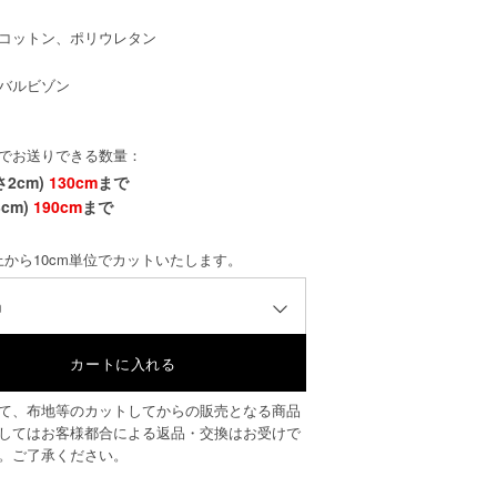
コットン、ポリウレタン
バルビゾン
でお送りできる数量：
さ2cm)
130cm
まで
cm)
190cm
まで
以上から10cm単位でカットいたします。
m
て、布地等のカットしてからの販売となる商品
してはお客様都合による返品・交換はお受けで
。ご了承ください。