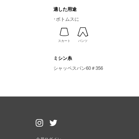
適した用途
･ボトムスに
スカート
パンツ
ミシン糸
シャッペスパン60＃356
会員ログイン