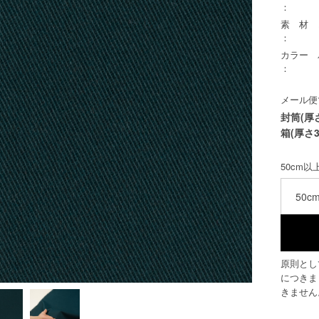
：
素 材
：
カラー
：
メール便
封筒(厚
箱(厚さ3
50cm
50c
原則とし
につきま
きません