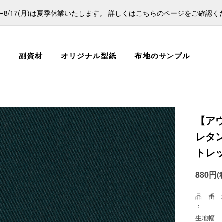
日)〜8/17(月)は夏季休業いたします。 詳しくはこちらのページをご確認
ス
副資材
オリジナル型紙
布地のサンプル
【ア
レタン
トレ
880円(
品 番
：
生地幅