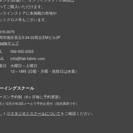
べてご購入いただけます。
ンラインストアに未掲載の布地や
ットクロス等もございます。
15-0075
岡市南区長丘5-24-22長丘EMビル2F
oogleマップ
L
092-552-2323
IL
info@fab-fabric.com
業日
火曜日～土曜日
12～18時 (日曜・月曜・祝祭日は休業）
ーイングスクール
ーズン予約制（6ヶ月毎に予約更新）
6月と12月の年2回メールで予約を受付（現在満席です）
しくは
スタジオとスクールについて
をご確認ください。