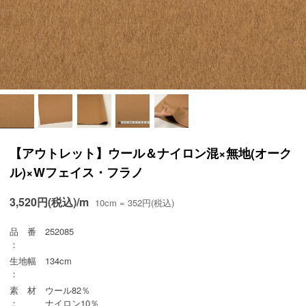
【アウトレット】ウール＆ナイロン混×無地(オーク
ル)×Wフェイス・フラノ
3,520円(税込)/m
10cm = 352円(税込)
品 番
252085
：
生地幅
134cm
：
素 材
ウール82％
：
ナイロン10％