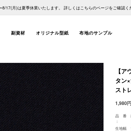
日)〜8/17(月)は夏季休業いたします。 詳しくはこちらのページをご確認
ス
副資材
オリジナル型紙
布地のサンプル
【ア
タン×
スト
1,980
品 番
：
生地幅