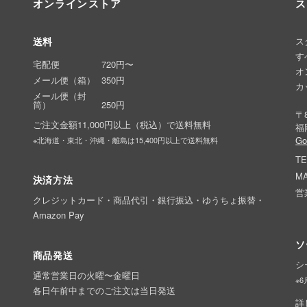
オンラインストア
ス
送料
ス
す
宅配便
720円〜
オ
メール便（箱）
350円
カ
メール便（封
筒）
250円
〒8
ご注文金額11,000円以上（税込）で送料無料
福
G
※北海道・東北・沖縄・離島は15,400円以上で送料無料
TE
MA
決済方法
営
クレジットカード・商品代引・銀行振込・ゆうちょ振替・
Amazon Pay
ソ
商品発送
シ
通常営業日の火曜〜金曜日
※
各日午前中までのご注文は当日発送
詳