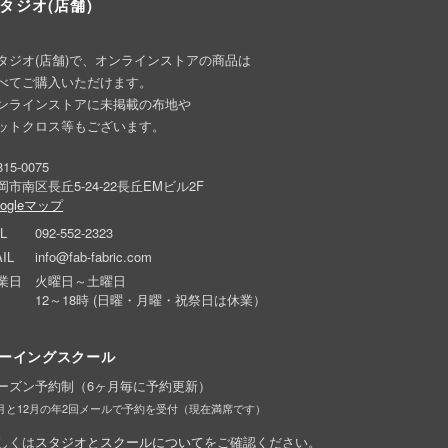
タジオ(店舗)
タジオ(店舗)で、オンラインストアの商品は
べてご購入いただけます。
ンラインストアに未掲載の布地や
ットクロス等もございます。
15-0075
岡市南区長丘5-24-22長丘EMビル2F
oogleマップ
L
092-552-2323
IL
info@fab-fabric.com
業日
火曜日～土曜日
12～18時 (日曜・月曜・祝祭日は休業）
ーイングスクール
ーズン予約制（6ヶ月毎に予約更新）
6月と12月の年2回メールで予約を受付（現在満席です）
しくは
スタジオとスクールについて
をご確認ください。