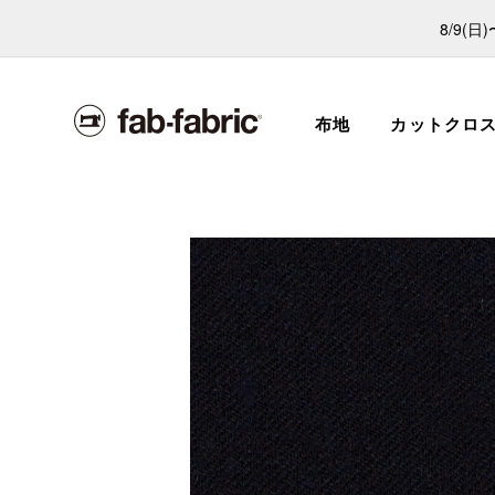
8/9(
布地
カットクロ