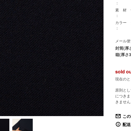
：
素 材
：
カラー
：
メール便
封筒(厚
箱(厚さ3
sold o
現在のと
原則とし
につきま
きません
この
配送