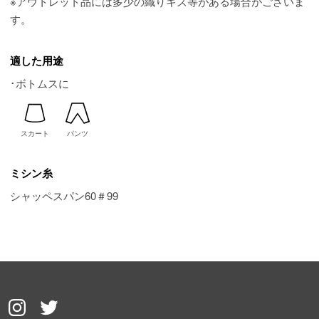
※アウトレット品には多少の織りキズ等がある場合がございま
す。
適した用途
･ボトムスに
スカート
パンツ
ミシン糸
シャッペスパン60＃99