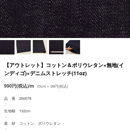
【アウトレット】コットン＆ポリウレタン×無地(イ
ンディゴ)×デニムストレッチ(11oz)
990円(税込)/m
10cm = 99円(税込)
品 番
260078
：
生地幅
132cm
：
素 材
コットン、ポリウレタン
：