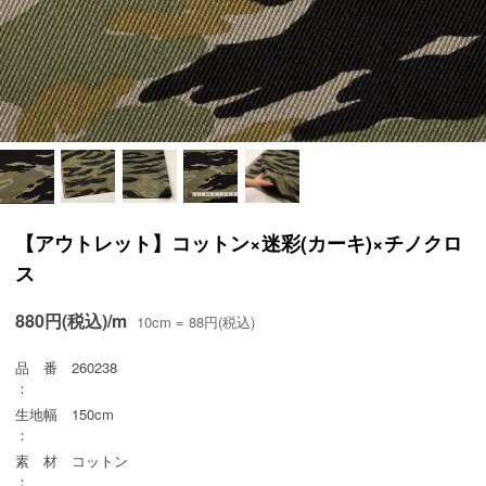
【アウトレット】コットン×迷彩(カーキ)×チノクロ
ス
880円(税込)/m
10cm = 88円(税込)
品 番
260238
：
生地幅
150cm
：
素 材
コットン
：