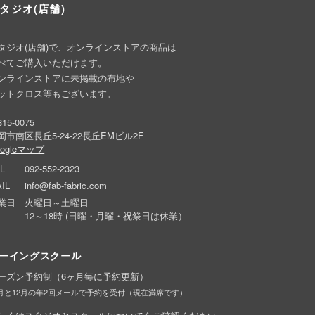
タジオ(店舗)
タジオ(店舗)で、オンラインストアの商品は
べてご購入いただけます。
ンラインストアに未掲載の布地や
ットクロス等もございます。
15-0075
岡市南区長丘5-24-22長丘EMビル2F
oogleマップ
L
092-552-2323
IL
info@fab-fabric.com
業日
火曜日～土曜日
12～18時 (日曜・月曜・祝祭日は休業）
ーイングスクール
ーズン予約制（6ヶ月毎に予約更新）
6月と12月の年2回メールで予約を受付（現在満席です）