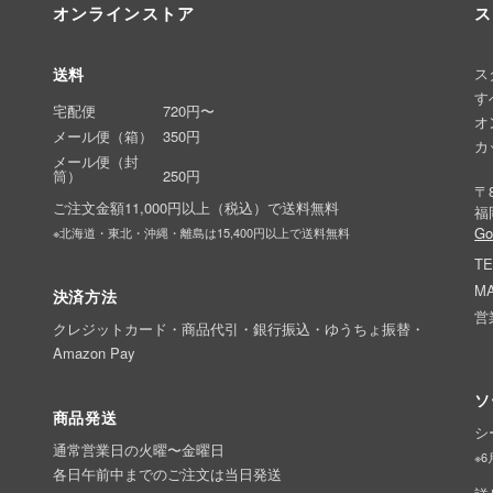
オンラインストア
ス
送料
ス
す
宅配便
720円〜
オ
メール便（箱）
350円
カ
メール便（封
筒）
250円
〒8
ご注文金額11,000円以上（税込）で送料無料
福
G
※北海道・東北・沖縄・離島は15,400円以上で送料無料
TE
MA
決済方法
営
クレジットカード・商品代引・銀行振込・ゆうちょ振替・
Amazon Pay
ソ
商品発送
シ
通常営業日の火曜〜金曜日
※
各日午前中までのご注文は当日発送