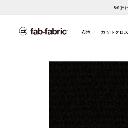
8/9(
布地
カットクロ