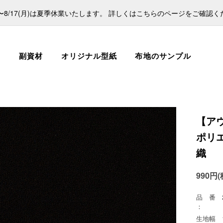
日)〜8/17(月)は夏季休業いたします。 詳しくはこちらのページをご確認
ス
副資材
オリジナル型紙
布地のサンプル
【ア
ポリエ
織
990円(
品 番
：
生地幅