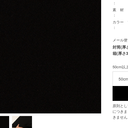
：
素 材
：
カラー
：
メール便
封筒(厚
箱(厚さ3
50cm
50c
原則とし
につきま
きません