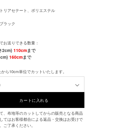
トリアセテート、ポリエステル
ブラック
でお送りできる数量：
さ2cm)
110cm
まで
cm)
160cm
まで
以上から10cm単位でカットいたします。
m
て、布地等のカットしてからの販売となる商品
してはお客様都合による返品・交換はお受けで
。ご了承ください。