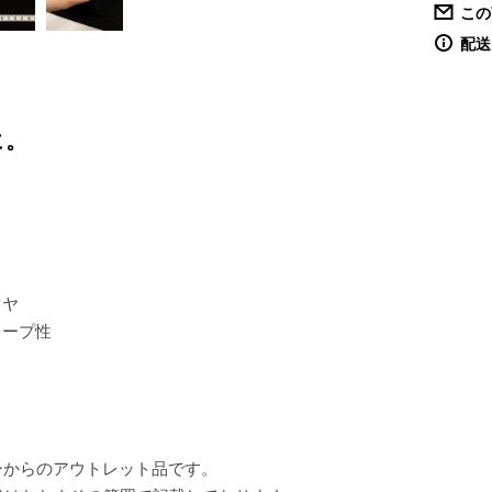
この
配送
に。
ツヤ
レープ性
ーからのアウトレット品です。