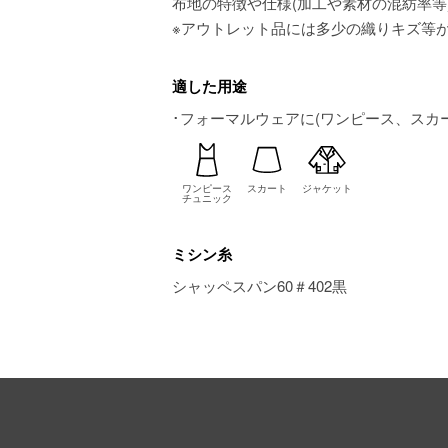
布地の特徴や仕様(加工や素材の混紡率等
※アウトレット品には多少の織りキズ等
適した用途
･フォーマルウェアに(ワンピース、スカ
ワンピース
スカート
ジャケット
チュニック
ミシン糸
シャッペスパン60＃402黒