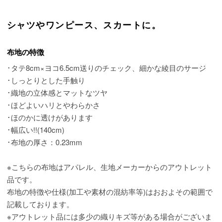
シャツやワンピース、スカートに。
布地の特徴
･タテ8cm×ヨコ6.5cm送りのチェック、細かな綾目のサージ
･しっとりとした手触り
･織地の立体感とマットなツヤ
･ほどよいハリとやわらかさ
･ほのかに透けがあります
･幅広い!!(140cm)
･布地の厚さ：0.23mm
※こちらの布地はアパレル、生地メーカーからのアウトレット
品です。
布地の特徴や仕様(加工や素材の混紡率等)はおおよその範囲で
記載しております。
※アウトレット品には多少の織りキズ等がある場合がございま