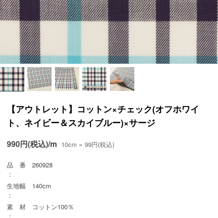
【アウトレット】コットン×チェック(オフホワイ
ト、ネイビー＆スカイブルー)×サージ
990円(税込)/m
10cm = 99円(税込)
品 番
260928
：
生地幅
140cm
：
素 材
コットン100％
：