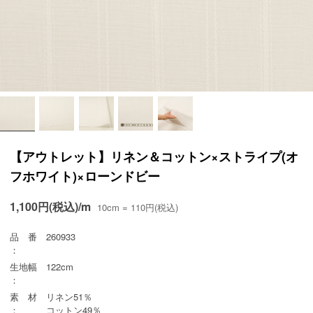
【アウトレット】リネン＆コットン×ストライプ(オ
フホワイト)×ローンドビー
1,100円(税込)/m
10cm = 110円(税込)
品 番
260933
：
生地幅
122cm
：
素 材
リネン51％
：
コットン49％