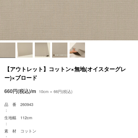
【アウトレット】コットン×無地(オイスターグレ
ー)×ブロード
660円(税込)/m
10cm = 66円(税込)
品 番
260943
：
生地幅
112cm
：
素 材
コットン
：