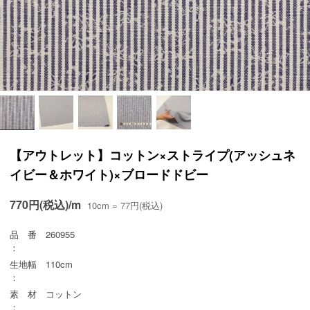
【アウトレット】コットン×ストライプ(アッシュネ
イビー＆ホワイト)×ブロードドビー
770円(税込)/m
10cm = 77円(税込)
品 番
260955
：
生地幅
110cm
：
素 材
コットン
：