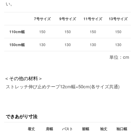
い。
7号サイズ
9号サイズ
11号サイズ
13号サイズ
110cm幅
150
150
150
150
150cm幅
130
130
130
130
単位：cm
＜その他の材料＞
ストレッチ伸び止めテープ12cm幅×50cm(各サイズ共通)
できあがり寸法
着丈
肩幅
バスト
裾幅
袖丈
袖口幅