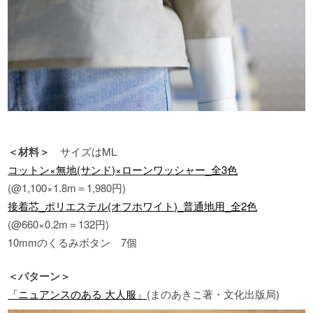
＜材料＞
サイズはML
コットン×無地(サンド)×ローンワッシャー_全3色
(@1,100×1.8m＝1,980円)
接着芯_ポリエステル(オフホワイト)_普通地用_全2色
(@660×0.2m＝132円)
10mmのくるみボタン 7個
＜パターン＞
「ニュアンスのある 大人服」
(まのあきこ著・文化出版局)