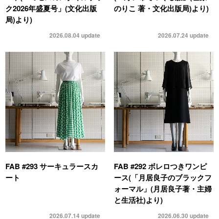
ク2026年盛夏号」(文化出版
のりこ 著・文化出版局)より)
局)より)
2026.08.04
update
2026.07.24
update
FAB #293 サーキュラースカ
FAB #292 ボレロつきワンピ
ート
ース(「月居良子のブラックフ
ォーマル」(月居良子著・主婦
と生活社)より)
2026.07.14
update
2026.06.30
update