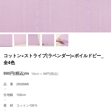
コットン×ストライプ(ラベンダー)×ボイルドビー_
全4色
990円(税込)/m
10cm = 99円(税込)
品 番
250268A
：
生地幅
102cm
：
素 材
コットン100％
：