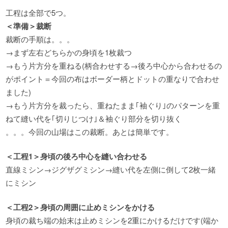
工程は全部で5つ。
＜準備＞裁断
裁断の手順は。。。
→まず左右どちらかの身頃を1枚裁つ
→もう片方分を重ねる(柄合わせする→後ろ中心から合わせるの
がポイント＝今回の布はボーダー柄とドットの重なりで合わせ
ました)
→もう片方分を裁ったら、重ねたまま｢袖ぐり｣のパターンを重
ねて縫い代を｢切りじつけ｣＆袖ぐり部分を切り抜く
。。。今回の山場はこの裁断。あとは簡単です。
＜工程1＞身頃の後ろ中心を縫い合わせる
直線ミシン→ジグザグミシン→縫い代を左側に倒して2枚一緒
にミシン
＜工程2＞身頃の周囲に止めミシンをかける
身頃の裁ち端の始末は止めミシンを2重にかけるだけです(端か