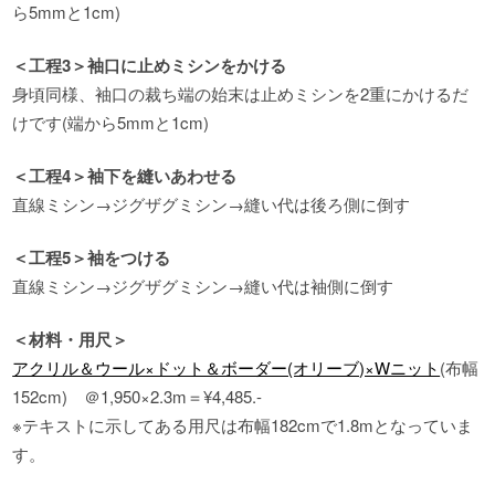
ら5mmと1cm)
＜工程3＞袖口に止めミシンをかける
身頃同様、袖口の裁ち端の始末は止めミシンを2重にかけるだ
けです(端から5mmと1cm)
＜工程4＞袖下を縫いあわせる
直線ミシン→ジグザグミシン→縫い代は後ろ側に倒す
＜工程5＞袖をつける
直線ミシン→ジグザグミシン→縫い代は袖側に倒す
＜材料・用尺＞
アクリル＆ウール×ドット＆ボーダー(オリーブ)×Wニット
(布幅
152cm) ＠1,950×2.3m＝¥4,485.-
※テキストに示してある用尺は布幅182cmで1.8mとなっていま
す。