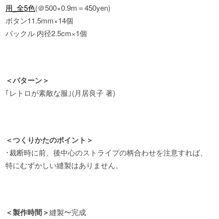
用_全5色
(＠500×0.9m＝450yen)
ボタン11.5mm×14個
バックル 内径2.5cm×1個
＜パターン＞
｢レトロが素敵な服｣(月居良子 著)
＜つくりかたのポイント＞
･裁断時に前、後中心のストライプの柄合わせを注意すれば、
特にむずかしい縫製はありません。
＜製作時間＞
縫製〜完成