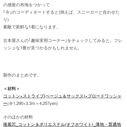
の感覚の布地をつかって
｢今｣のコーディネートすると(例えば、スニーカーと合わせた
り)
素敵で新鮮な1着になります。
古本屋さんの｢趣味実用コーナー｣をチェックしてみると、フレ
ッシュな1冊が見つかるかもしれません。
製作のまとめです。
＜材料＞
コットン×ストライプ(ベージュ＆サックス)×ブロードワッシャ
ー
(＠1,290×3.3m＝4,257yen)
そのほかの材料
接着芯_コットン＆ポリエステル(オフホワイト)_薄地
・
普通地