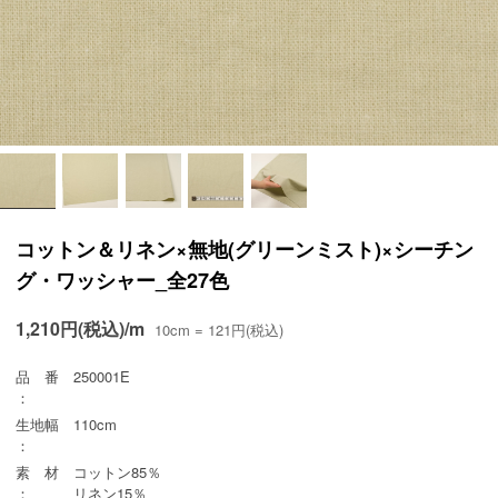
コットン＆リネン×無地(グリーンミスト)×シーチン
グ・ワッシャー_全27色
1,210円(税込)/m
10cm = 121円(税込)
品 番
250001E
：
生地幅
110cm
：
素 材
コットン85％
：
リネン15％