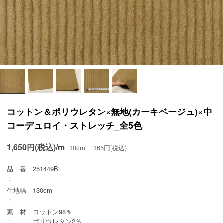
コットン＆ポリウレタン×無地(カーキベージュ)×中
コーデュロイ・ストレッチ_全5色
1,650円(税込)/m
10cm = 165円(税込)
品 番
251449B
：
生地幅
130cm
：
素 材
コットン98％
：
ポリウレタン2％