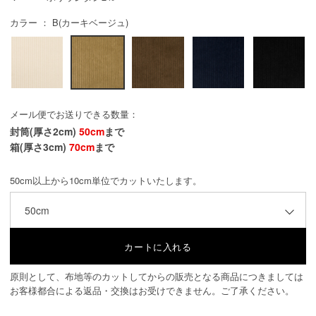
カラー ： B(カーキベージュ)
メール便でお送りできる数量：
封筒(厚さ2cm)
50cm
まで
箱(厚さ3cm)
70cm
まで
50cm以上から10cm単位でカットいたします。
50cm
原則として、布地等のカットしてからの販売となる商品につきましては
お客様都合による返品・交換はお受けできません。ご了承ください。