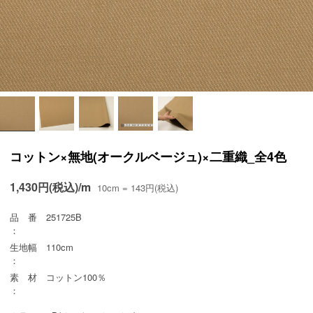
コットン×無地(オークルベージュ)×二重織_全4色
1,430円(税込)/m
10cm = 143円(税込)
品 番
251725B
：
生地幅
110cm
：
素 材
コットン100％
：