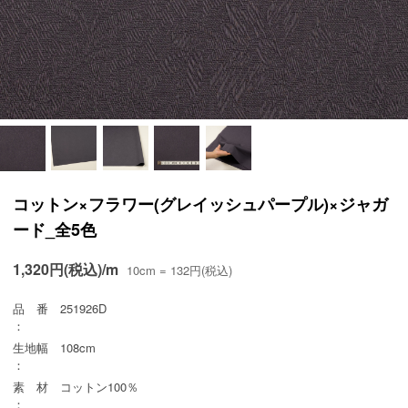
コットン×フラワー(グレイッシュパープル)×ジャガ
ード_全5色
1,320円(税込)/m
10cm = 132円(税込)
品 番
251926D
：
生地幅
108cm
：
素 材
コットン100％
：