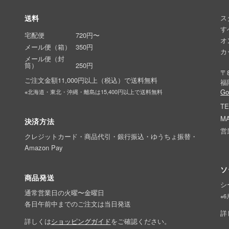
送料
ス
す
宅配便
720円〜
オ
メール便（箱）
350円
カ
メール便（封
筒）
250円
〒8
ご注文金額11,000円以上（税込）で送料無料
福
G
※北海道・東北・沖縄・離島は15,400円以上で送料無料
TE
MA
決済方法
営
クレジットカード・商品代引・銀行振込・ゆうちょ振替・
Amazon Pay
ソ
商品発送
シ
通常営業日の火曜〜金曜日
※
各日午前中までのご注文は当日発送
詳
詳しくは
ショッピングガイド
をご確認ください。