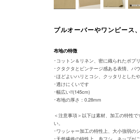
プルオーバーやワンピース
布地の特徴
･コットン＆リネン、密に織られたポプ
･クタクタとビンテージ感ある表情、パ
･ほどよいハリとコシ、クッタリとした
･透けにくいです
･幅広い!!(145cm)
･布地の厚さ：0.28mm
＜注意事項＞以下は素材、加工の特性で
い。
･ワッシャー加工の特性上、大小強弱の
･天然繊維の特性上、糸フシ、ネップが