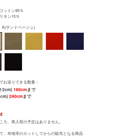
コットン85％
リネン15％
 A(サンドベージュ)
でお送りできる数量：
さ2cm)
160cm
まで
cm)
240cm
まで
ut
ころ、再入荷の予定はありません。
て、布地等のカットしてからの販売となる商品