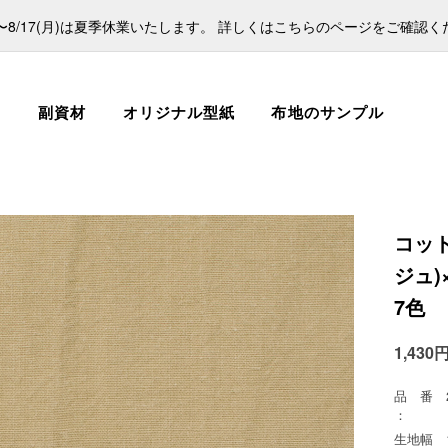
日)〜8/17(月)は夏季休業いたします。 詳しくはこちらのページをご確認
ス
副資材
オリジナル型紙
布地のサンプル
コッ
ジュ
7色
1,430
品 番
：
生地幅