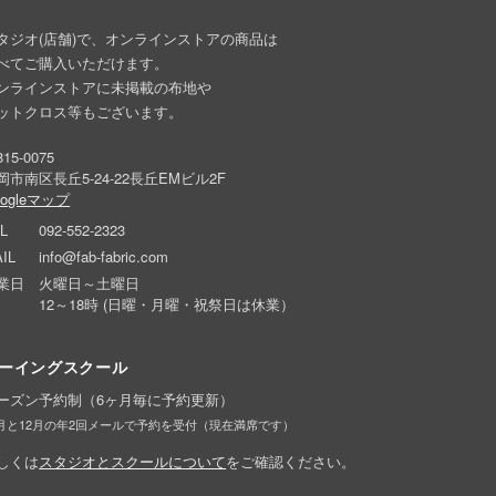
タジオ(店舗)で、オンラインストアの商品は
べてご購入いただけます。
ンラインストアに未掲載の布地や
ットクロス等もございます。
15-0075
岡市南区長丘5-24-22長丘EMビル2F
oogleマップ
L
092-552-2323
IL
info@fab-fabric.com
業日
火曜日～土曜日
12～18時 (日曜・月曜・祝祭日は休業）
ーイングスクール
ーズン予約制（6ヶ月毎に予約更新）
6月と12月の年2回メールで予約を受付（現在満席です）
しくは
スタジオとスクールについて
をご確認ください。