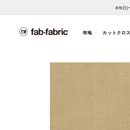
8/9(
布地
カットクロ