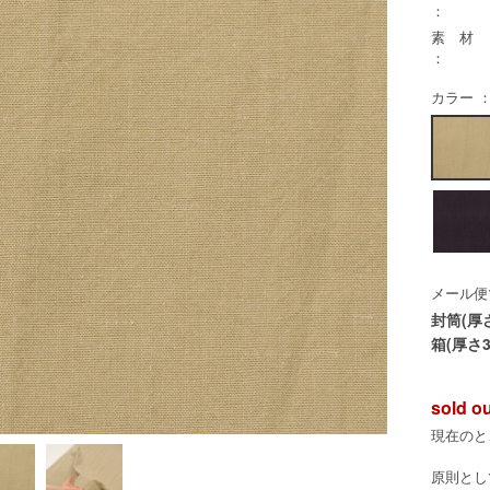
：
素 材
：
カラー ：
メール便
封筒(厚
箱(厚さ3
sold o
現在のと
原則とし