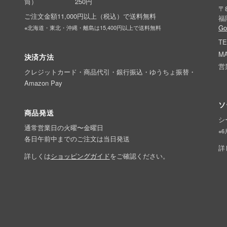
筒）
250円
〒8
ご注文金額11,000円以上（税込）で送料無料
福
G
※北海道・東北・沖縄・離島は15,400円以上で送料無料
TE
MA
決済方法
営
クレジットカード・商品代引・銀行振込・ゆうちょ振替・
Amazon Pay
ソ
商品発送
シ
通常営業日の火曜〜金曜日
※
各日午前中までのご注文は当日発送
詳
詳しくは
ショッピングガイド
をご確認ください。