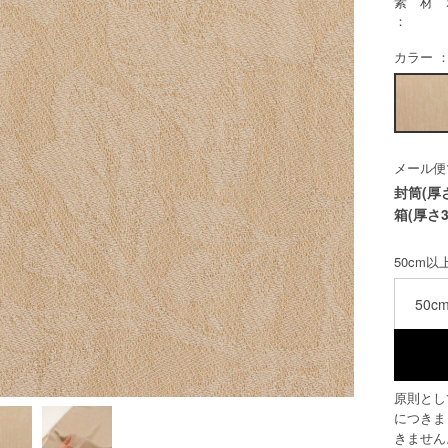
素 材
：
カラー ：
メール便
封筒(厚
箱(厚さ3
50cm
50c
原則とし
につきま
きません