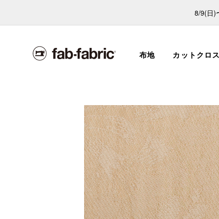
8/9(
布地
カットクロ