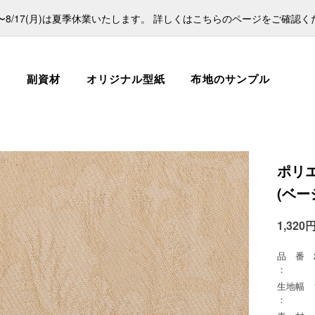
日)〜8/17(月)は夏季休業いたします。 詳しくはこちらのページをご確認
ス
副資材
オリジナル型紙
布地のサンプル
ポリ
(ベー
1,320
品 番
：
生地幅
：