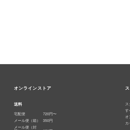
オンラインストア
ス
送料
ス
す
宅配便
720円〜
オ
メール便（箱）
350円
カ
メール便（封