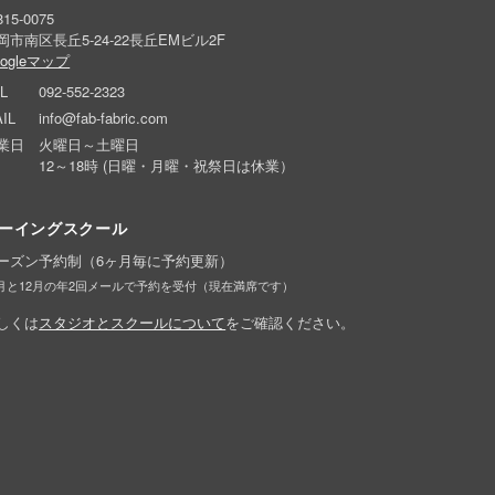
15-0075
岡市南区長丘5-24-22長丘EMビル2F
oogleマップ
L
092-552-2323
IL
info@fab-fabric.com
業日
火曜日～土曜日
12～18時 (日曜・月曜・祝祭日は休業）
ーイングスクール
ーズン予約制（6ヶ月毎に予約更新）
6月と12月の年2回メールで予約を受付（現在満席です）
しくは
スタジオとスクールについて
をご確認ください。