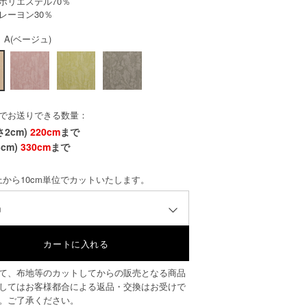
ポリエステル70％
レーヨン30％
 A(ベージュ)
でお送りできる数量：
さ2cm)
220cm
まで
cm)
330cm
まで
以上から10cm単位でカットいたします。
m
て、布地等のカットしてからの販売となる商品
してはお客様都合による返品・交換はお受けで
。ご了承ください。