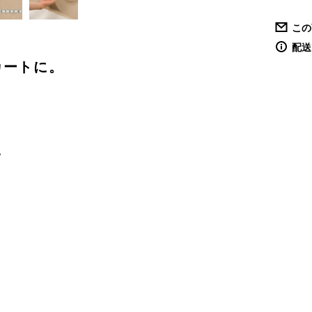
この
配送
カートに。
い