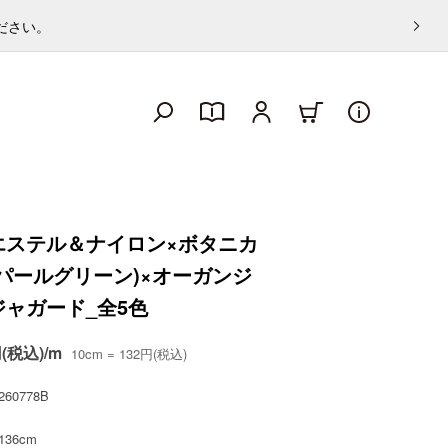
ください。
エステル＆ナイロン×ボタニカ
パールグリーン)×オーガンジ
ジャガード_全5色
円(税込)/m
10cm = 132円(税込)
260778B
136cm