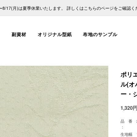
日)〜8/17(月)は夏季休業いたします。 詳しくはこちらのページをご確認
ス
副資材
オリジナル型紙
布地のサンプル
ポリ
ル(オ
ー・
1,320
品 番
：
生地幅