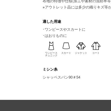
布地の特徴や仕様(加工や素材の混紡率等
※アウトレット品には多少の織りキズ等
適した用途
･ワンピースやスカートに
･はおりものに
ワンピース
スカート
ジャケット
コート
チュニック
ミシン糸
シャッペスパン90＃54