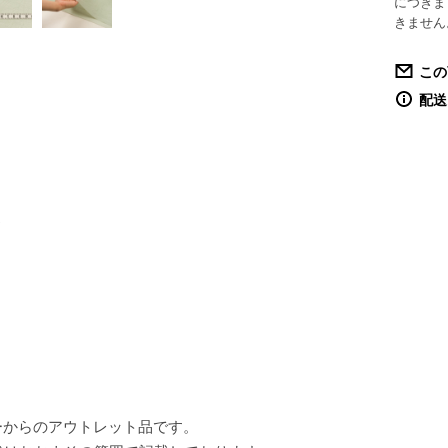
につきま
きません
この
配送
ド
ーからのアウトレット品です。