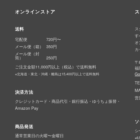
オンラインストア
ス
送料
ス
す
宅配便
720円〜
オ
メール便（箱）
350円
カ
メール便（封
筒）
250円
〒8
ご注文金額11,000円以上（税込）で送料無料
福
G
※北海道・東北・沖縄・離島は15,400円以上で送料無料
TE
MA
決済方法
営
クレジットカード・商品代引・銀行振込・ゆうちょ振替・
Amazon Pay
ソ
商品発送
シ
通常営業日の火曜〜金曜日
※