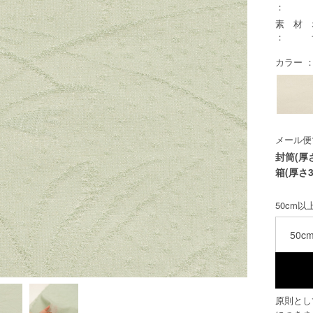
：
素 材
：
カラー ：
メール便
封筒(厚
箱(厚さ3
50cm
50c
原則とし