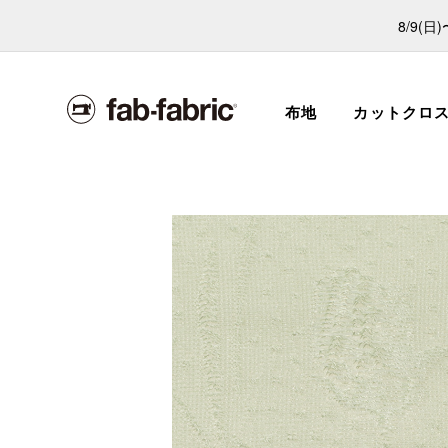
8/9(
布地
カットクロ