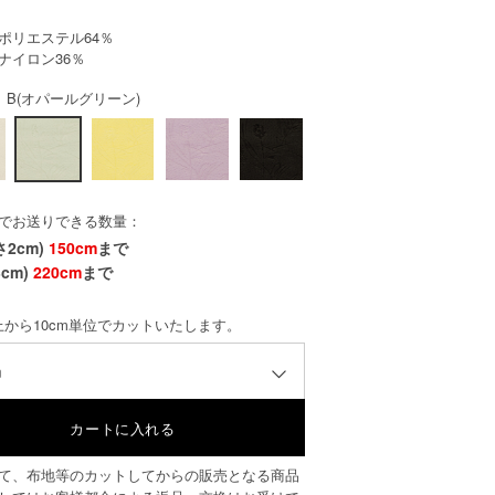
ポリエステル64％
ナイロン36％
 B(オパールグリーン)
でお送りできる数量：
さ2cm)
150cm
まで
cm)
220cm
まで
以上から10cm単位でカットいたします。
m
て、布地等のカットしてからの販売となる商品