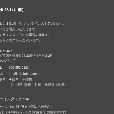
タジオ(店舗)
タジオ(店舗)で、オンラインストアの商品は
べてご購入いただけます。
ンラインストアに未掲載の布地や
ットクロス等もございます。
15-0075
岡市南区長丘5-24-22長丘EMビル2F
oogleマップ
L
092-552-2323
IL
info@fab-fabric.com
業日
火曜日～土曜日
12～18時 (日曜・月曜・祝祭日は休業）
ーイングスクール
ーズン予約制（6ヶ月毎に予約更新）
6月と12月の年2回メールで予約を受付（現在満席です）