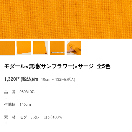
モダール×無地(サンフラワー)×サージ_全5色
1,320円(税込)/m
10cm = 132円(税込)
品 番
260819C
：
生地幅
140cm
：
素 材
モダール(レーヨン)100％
：