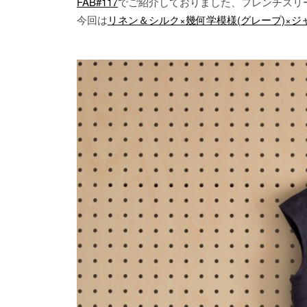
FAB#117
でご紹介しておりました、フレンチスリ
今回は
リネン＆シルク×幾何学模様(グレープ)×ジ