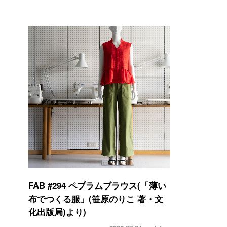
FAB #294 ペプラムブラウス(「薄い
布でつくる服」(笹原のりこ 著・文
化出版局)より)