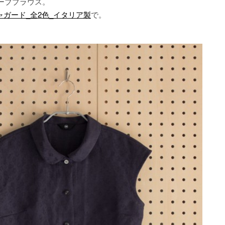
ーブブラウス。
ャガード_全2色_イタリア製
で。