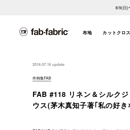
8/9(
布地
カットクロ
2016.07.16
update
作例集FAB
FAB #118 リネン＆シ
ウス(茅木真知子著｢私の好き