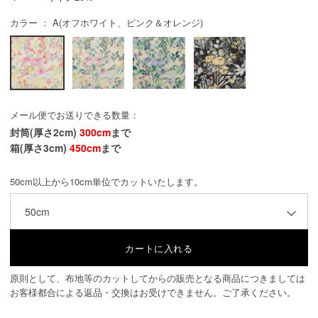
カラー ： A(オフホワイト、ピンク＆オレンジ)
メール便でお送りできる数量：
封筒(厚さ2cm)
300cm
まで
箱(厚さ3cm)
450cm
まで
50cm以上から10cm単位でカットいたします。
50cm
原則として、布地等のカットしてからの販売となる商品につきましては
お客様都合による返品・交換はお受けできません。ご了承ください。