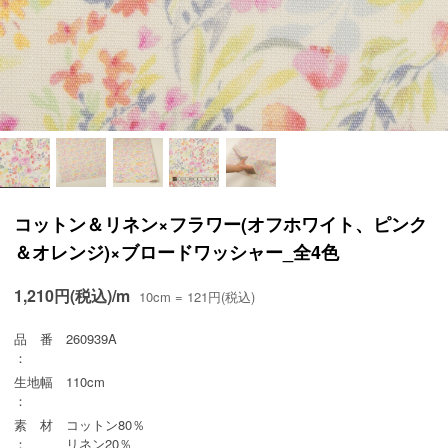
コットン＆リネン×フラワー(オフホワイト、ピンク
＆オレンジ)×ブロードワッシャー_全4色
1,210円(税込)/m
10cm = 121円(税込)
品 番
260939A
：
生地幅
110cm
：
素 材
コットン80％
：
リネン20％