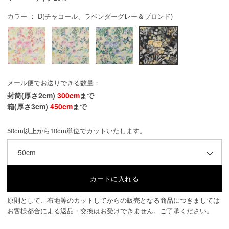
カラー ： D(チャコール、ラベンダーグレー＆ブロンド)
メール便でお送りできる数量：
封筒(厚さ2cm)
300cm
まで
箱(厚さ3cm)
450cm
まで
50cm以上から10cm単位でカットいたします。
50cm
原則として、布地等のカットしてからの販売となる商品につきましては
お客様都合による返品・交換はお受けできません。ご了承ください。