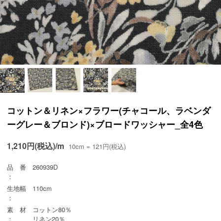
コットン＆リネン×フラワー(チャコール、ラベンダ
ーグレー＆ブロンド)×ブロードワッシャー_全4色
1,210円(税込)/m
10cm = 121円(税込)
品 番
260939D
：
生地幅
110cm
：
素 材
コットン80％
：
リネン20％